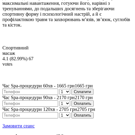
максимальні навантаження, готуючи його, нарівні з
тренуваннями, до подальших досягнень та зберігаючи
спортивну форму і психологічний настрій, а й є
профілактикою травм та захворювань м’язів, зв’язок, суглобів
та кісток.
Спортивний
масаж
4.1
(82.99%)
67
votes
Час Spa-процедури 60хв -
1665 грн
1665 грн
Час Spa-процедури 90хв -
2170 грн
2170 грн
Час Spa-процедури 120хв -
2705 грн
2705 грн
Замовити сеанс