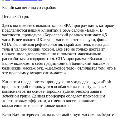
Балийская легенда со скрабом
Цена
2845 грн.
Здесь вы можете ознакомиться со SPA-программами, которые
предлагаются нашим клиентам в SPA-салоне «Бали». В
частности, процедура «Королевский релакс» занимает 4,5
часа. В нее входит ИК-сауна, массаж в четыре руки, фиш-
СПА, баллийская рефлексология, скраб для тела, маска для
тела и увлажняющий лосьон. Все это не только доставит
несказанное удовольствие, но и поможет максимально
расслабиться и оздоровиться. СПА-программа «Выходные на
Бали» включает в себя традиционный балийский массаж и
балийский массаж рук. «Шелковое тело» отличается тем, что в
эту программу входит слим-массаж.
Клиентам предлагается процедура по уходу для груди «Push
up», в которой используется особая маска из натуральных
компонентов на основе порошка вулканической лавы и
лечебной грязи. Данная процедура обладает прекрасным
лифтинговым эффектом, а именно восстанавливает
коллагеновые и эластиновые волокна.
Если Вам интересен так называемый стоун-массаж, выберите