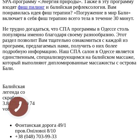
SPA-программу «Энергия природы». Также в эту программу
входят
фиш пилинг
и балийская рефлексология. Вам
понравилась идея фиш терапии? «Погружение в мир Бали»
включает в себя фиш терапию всего тела в течение 30 минут.
Не трудно догадаться, что СПА программы в Одессе столь
популярны именно благодаря своему разнообразию. Этот
раздел позволит Вам тщательно ознакомиться с каждой из
программ, предлагаемых нами, получить о них более
подробную информацию. Наш СПА салон в Одессе является
единственным, специализирующимся на балийском массаже,
который выполняют дипломированные массажисты с острова
Бали.
Балийская
легенда со
скрабом
3.8
(75.41%)
74
votes
Фонтанская дорога 49/1
пров.Оніловоі 8/10
+38 (048) 703-99-33