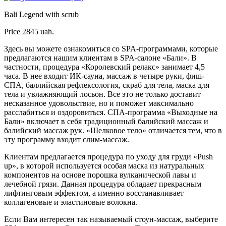
Bali Legend with scrub
Price
2845 uah.
Здесь вы можете ознакомиться со SPA-программами, которые
предлагаются нашим клиентам в SPA-салоне «Бали». В
частности, процедура «Королевский релакс» занимает 4,5
часа. В нее входит ИК-сауна, массаж в четыре руки, фиш-
СПА, баллийская рефлексология, скраб для тела, маска для
тела и увлажняющий лосьон. Все это не только доставит
несказанное удовольствие, но и поможет максимально
расслабиться и оздоровиться. СПА-программа «Выходные на
Бали» включает в себя традиционный балийский массаж и
балийский массаж рук. «Шелковое тело» отличается тем, что в
эту программу входит слим-массаж.
Клиентам предлагается процедура по уходу для груди «Push
up», в которой используется особая маска из натуральных
компонентов на основе порошка вулканической лавы и
лечебной грязи. Данная процедура обладает прекрасным
лифтинговым эффектом, а именно восстанавливает
коллагеновые и эластиновые волокна.
Если Вам интересен так называемый стоун-массаж, выберите