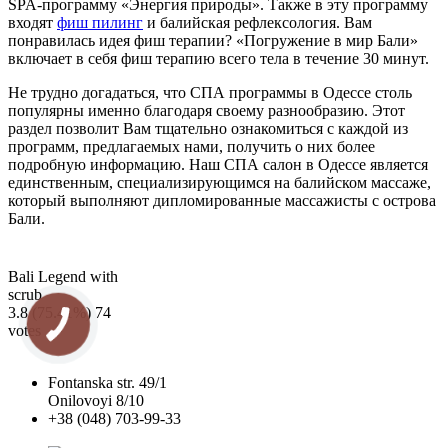
SPA-программу «Энергия природы». Также в эту программу
входят
фиш пилинг
и балийская рефлексология. Вам
понравилась идея фиш терапии? «Погружение в мир Бали»
включает в себя фиш терапию всего тела в течение 30 минут.
Не трудно догадаться, что СПА программы в Одессе столь
популярны именно благодаря своему разнообразию. Этот
раздел позволит Вам тщательно ознакомиться с каждой из
программ, предлагаемых нами, получить о них более
подробную информацию. Наш СПА салон в Одессе является
единственным, специализирующимся на балийском массаже,
который выполняют дипломированные массажисты с острова
Бали.
Bali Legend with
scrub
3.8
(75.41%)
74
votes
Fontanska str. 49/1
Onilovoyi 8/10
+38 (048) 703-99-33